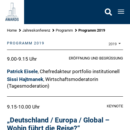
Gehe
zu
Nav
Inhalt
Home
Jahreskonferenz
Programm
Programm 2019
PROGRAMM 2019
2019
9.00-9.15 Uhr
ERÖFFNUNG UND BEGRÜSSUNG
Patrick Eisele
, Chefredakteur portfolio institutionell
Sissi Hajtmanek
, Wirtschaftsmoderatorin
(Tagesmoderation)
9.15-10.00 Uhr
KEYNOTE
„Deutschland / Europa / Global –
Wohin führt die Reise?“