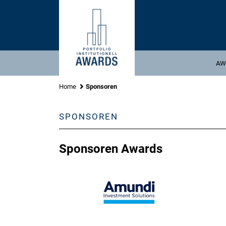
Gehe
zu
Inhalt
AW
Home
Sponsoren
SPONSOREN
Sponsoren Awards